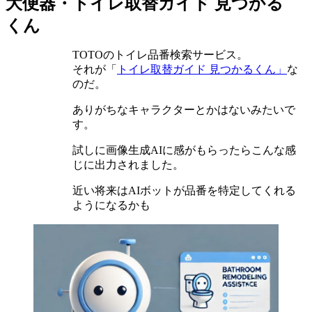
大便器・トイレ取替ガイド 見つかる
日:
くん
TOTOのトイレ品番検索サービス。
それが「
トイレ取替ガイド 見つかるくん」
な
のだ。
ありがちなキャラクターとかはないみたいで
す。
試しに画像生成AIに感がもらったらこんな感
じに出力されました。
近い将来はAIボットが品番を特定してくれる
ようになるかも