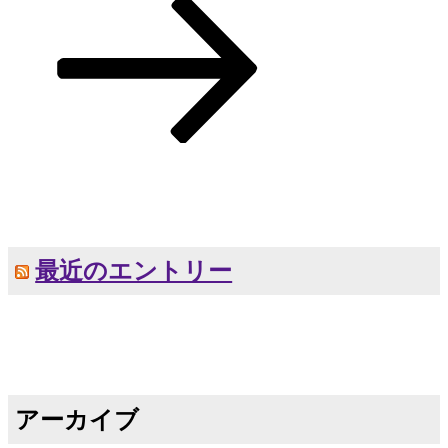
シ
の
投
ョ
稿
ン
最近のエントリー
アーカイブ