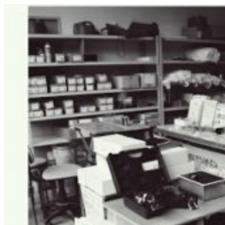
コ
ン
テ
ン
ツ
へ
ス
キ
ッ
プ