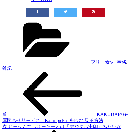
カ
テ
ゴ
リ
ー
フリー素材
,
事務
,
雑記
過
投
去
稿
の
投
ナ
稿
ビ
ゲ
前
KAKUDAIの在
庫問合せサービス「Kalin-pick」をPCで見る方法
ー
次
次
おーせんてぃけーたーとは「デジタル実印」みたいな