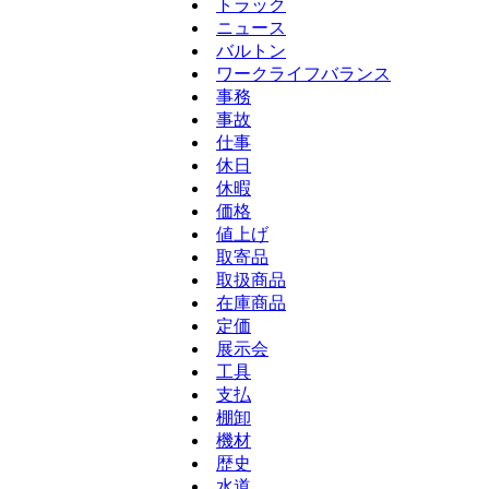
トラック
ニュース
バルトン
ワークライフバランス
事務
事故
仕事
休日
休暇
価格
値上げ
取寄品
取扱商品
在庫商品
定価
展示会
工具
支払
棚卸
機材
歴史
水道