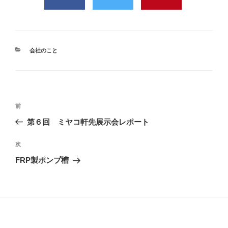
カ
会社のこと
テ
ゴ
リ
ー
投
過
前
稿
去
第６回 ミヤコ軒先展示会レポート
ナ
の
ビ
投
次
次
稿
ゲ
の
FRP製ポンプ槽
投
ー
稿
シ
ョ
ン