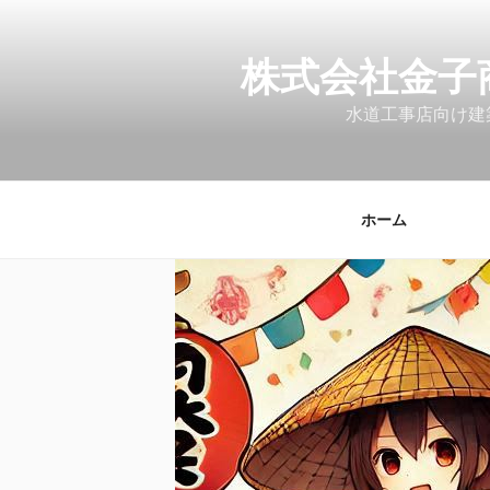
コ
ン
テ
株式会社金子
ン
水道工事店向け建
ツ
へ
ス
キ
ホーム
ッ
プ