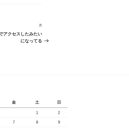
次
次
の
でアクセスしたみたい
投
になってる
稿
月
金
土
日
1
2
7
8
9