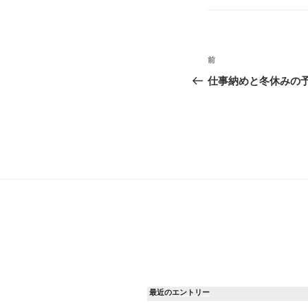
ゴ
リ
ー
投
過
前
稿
去
仕事納めと冬休みの
の
ナ
投
ビ
稿
ゲ
ー
シ
ョ
ン
最近のエントリー