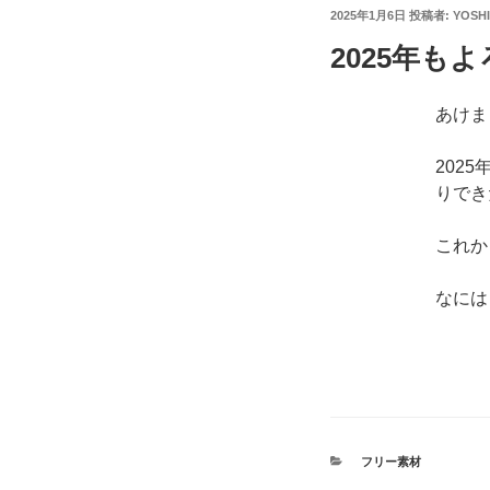
投
2025年1月6日
投稿者:
YOSH
稿
2025年も
日:
あけま
202
りでき
これか
なには
カ
フリー素材
テ