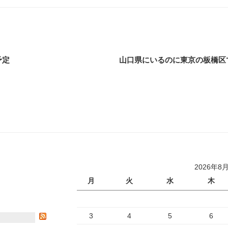
予定
山口県にいるのに東京の板橋区
2026年8
月
火
水
木
3
4
5
6