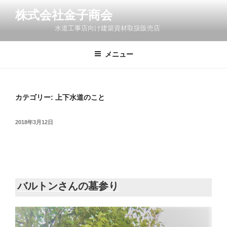
コ
株式会社金子商会
ン
水道工事店向け建築資材取扱販売店
テ
ン
ツ
メニュー
へ
ス
キ
カテゴリー:
上下水道のこと
ッ
プ
投
2018年3月12日
稿
日:
バルトンさんの墓参り