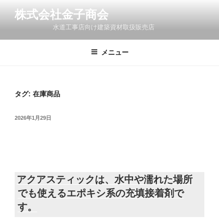
コ
株式会社金子商会
ン
水道工事店向け建築資材取扱販売店
テ
ン
ツ
メニュー
へ
ス
キ
タグ:
在庫商品
ッ
プ
投
2026年1月29日
稿
日:
アクアスティックは、水中や濡れた場所
でも使えるエポキシ系の充填接着剤で
す。